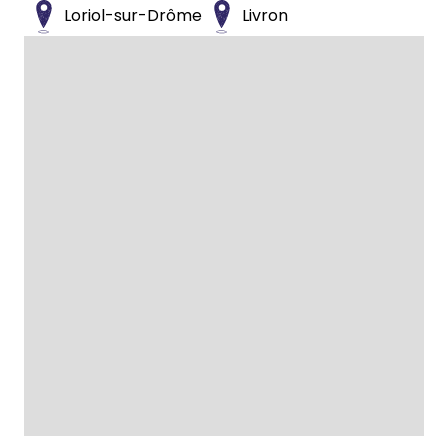
Loriol-sur-Drôme
Livron